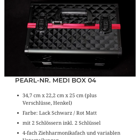
PEARL-NR. MEDI BOX 04
34,7 cm x 22,2 cm x 25 cm (plus
Verschlüsse, Henkel)
Farbe: Lack Schwarz / Rot Matt
mit 2 Schlössern inkl. 2 Schlüssel
4-fach Ziehharmonikafach und variablen