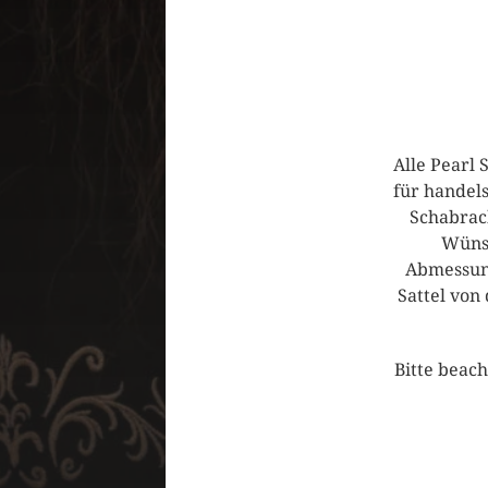
Alle Pearl
für handels
Schabrac
Wünsc
Abmessung
Sattel von
Bitte beac