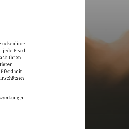
Rückenlinie
a jede Pearl
ach Ihren
tigten
 Pferd mit
einschätzen
chwankungen