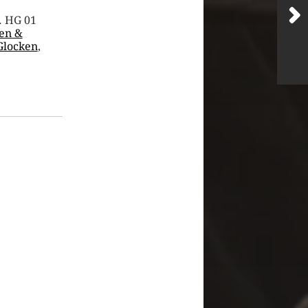
 HG 01
en &
Glocken
,