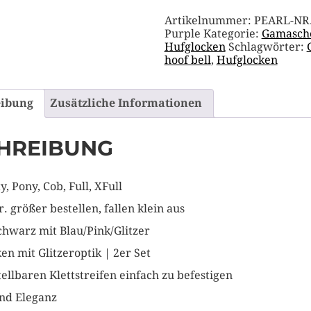
Artikelnummer:
PEARL-NR.
Purple
Kategorie:
Gamasch
Hufglocken
Schlagwörter:
hoof bell
,
Hufglocken
eibung
Zusätzliche Informationen
HREIBUNG
y, Pony, Cob, Full, XFull
r. größer bestellen, fallen klein aus
chwarz mit Blau/Pink/Glitzer
en mit Glitzeroptik | 2er Set
tellbaren Klettstreifen einfach zu befestigen
nd Eleganz