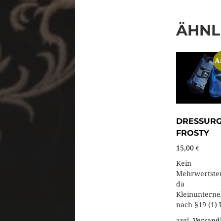
ÄHNL
A
DRESSUR
FROSTY
15,00
€
Kein
Mehrwertste
da
Kleinuntern
nach §19 (1) 
zzgl.
Versand