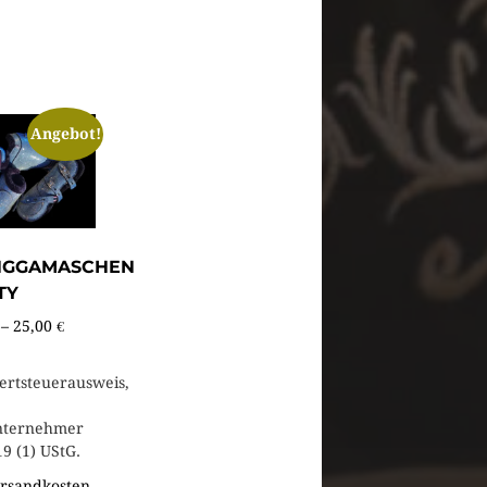
Angebot!
NGGAMASCHEN
TY
–
25,00
€
rtsteuerausweis,
nternehmer
9 (1) UStG.
rsandkosten