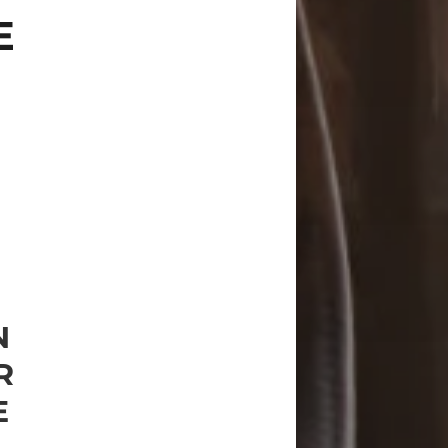
E
N
R
E