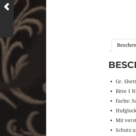
Beschr
BESC
Gr. Shett
Bitte 1 N
Farbe: S
Hufglock
Mit vers
Schutz u