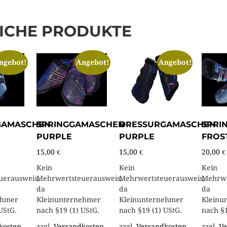
ICHE PRODUKTE
ngebot!
Angebot!
Angebot!
GAMASCHEN
SPRINGGAMASCHEN
DRESSURGAMASCHEN
SPRI
PURPLE
PURPLE
FROS
15,00
€
15,00
€
20,00
€
Kein
Kein
Kein
uerausweis,
Mehrwertsteuerausweis,
Mehrwertsteuerausweis,
Mehrwe
da
da
da
ehmer
Kleinunternehmer
Kleinunternehmer
Kleinu
UStG.
nach §19 (1) UStG.
nach §19 (1) UStG.
nach §1
kosten
zzgl.
Versandkosten
zzgl.
Versandkosten
zzgl.
Ve