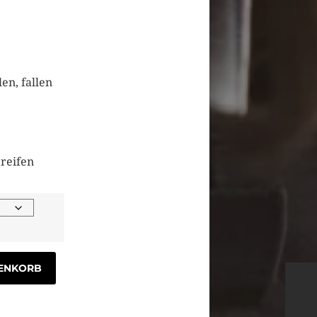
len, fallen
treifen
RENKORB